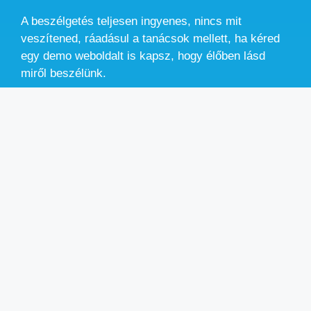
A beszélgetés teljesen ingyenes, nincs mit
veszítened, ráadásul a tanácsok mellett, ha kéred
egy demo weboldalt is kapsz, hogy élőben lásd
miről beszélünk.
Töltsd ki az űrlapot!
Felveszem Veled a kapcsolatot, megbeszéljük
mire van szükséged.
Online megmutatom pontosan miként tudok
segíteni.
Elkezdjük a közös munkát.