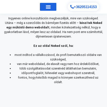
+36205114153
Ingyenes online konzultáción megbeszéljük, mire van szükséged.
Utána – még a szerződés és bármilyen fizetés előtt –
készítek Neked
egy működő demo weboldalt
, minden kötelezettség nélkül, hogy a
gyakorlatban lásd, milyen lesz az oldalad. Ha nem pont erre számítottál,
díjmentesen újratervezem.
Ez az oldal Neked szól, ha:
most indítod a vállalkozásod, és profi bemutatkozó oldalra van
szükséged,
van már weboldalad, de elavult vagy nem hoz érdeklődőket,
több szolgáltatásodat szeretnéd átláthatóan bemutatni,
időpontfoglalót, hírlevelet vagy webshopot szeretnél,
fontos, hogy később magad is könnyen szerkeszthesd az
oldalt.